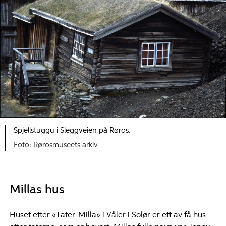
Spjellstuggu i Sleggveien på Røros.
Foto: Rørosmuseets arkiv
Millas hus
Huset etter «Tater-Milla» i Våler i Solør er ett av få hus