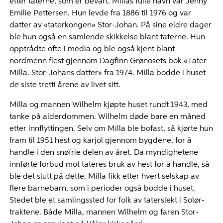
etter taterne, som er bevart. Millas fulle navn var Jenny
Emilie Pettersen. Hun levde fra 1886 til 1976 og var
datter av «taterkongen» Stor-Johan. På sine eldre dager
ble hun også en samlende skikkelse blant taterne. Hun
opptrådte ofte i media og ble også kjent blant
nordmenn flest gjennom Dagfinn Grønosets bok «Tater-
Milla. Stor-Johans datter» fra 1974. Milla bodde i huset
de siste tretti årene av livet sitt.
Milla og mannen Wilhelm kjøpte huset rundt 1943, med
tanke på alderdommen. Wilhelm døde bare en måned
etter innflyttingen. Selv om Milla ble bofast, så kjørte hun
fram til 1951 hest og karjol gjennom bygdene, for å
handle i den snøfrie delen av året. Da myndighetene
innførte forbud mot tateres bruk av hest for å handle, så
ble det slutt på dette. Milla fikk etter hvert selskap av
flere barnebarn, som i perioder også bodde i huset.
Stedet ble et samlingssted for folk av taterslekt i Solør-
traktene. Både Milla, mannen Wilhelm og faren Stor-