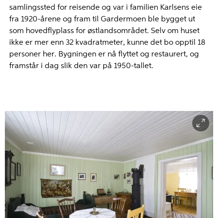
samlingssted for reisende og var i familien Karlsens eie
fra 1920-årene og fram til Gardermoen ble bygget ut
som hovedflyplass for østlandsområdet. Selv om huset
ikke er mer enn 32 kvadratmeter, kunne det bo opptil 18
Kjøkkenet i Furua.
Furua.
personer her. Bygningen er nå flyttet og restaurert, og
Foto: Øyvind Möller
framstår i dag slik den var på 1950-tallet.
Foto: Øyvind Möller Bakken
Bakken/ Museene i
/ Museene i Akershus
Akershus